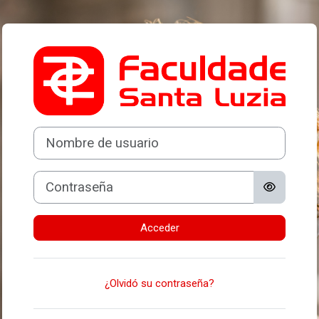
Salta al contenido principal
Entrar a FSL EAD
Nombre de usuario
Contraseña
Acceder
¿Olvidó su contraseña?